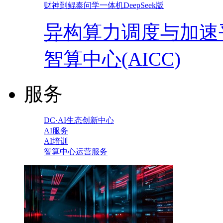
财神到鲲泰问学一体机DeepSeek版
异构算力调度与加速
智算中心(AICC)
服务
DC·AI生态创新中心
AI服务
AI培训
智算中心运营服务